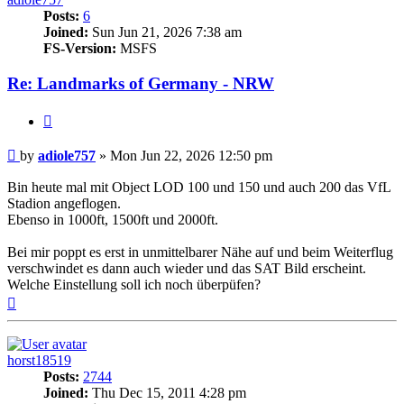
Posts:
6
Joined:
Sun Jun 21, 2026 7:38 am
FS-Version:
MSFS
Re: Landmarks of Germany - NRW
Quote
Post
by
adiole757
»
Mon Jun 22, 2026 12:50 pm
Bin heute mal mit Object LOD 100 und 150 und auch 200 das VfL
Stadion angeflogen.
Ebenso in 1000ft, 1500ft und 2000ft.
Bei mir poppt es erst in unmittelbarer Nähe auf und beim Weiterflug
verschwindet es dann auch wieder und das SAT Bild erscheint.
Welche Einstellung soll ich noch überpüfen?
Top
horst18519
Posts:
2744
Joined:
Thu Dec 15, 2011 4:28 pm