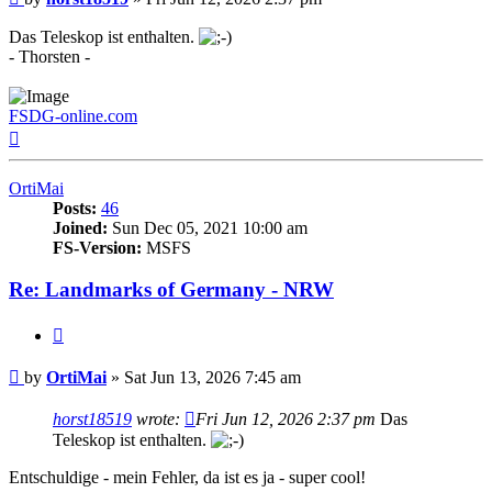
Das Teleskop ist enthalten.
- Thorsten -
FSDG-online.com
Top
OrtiMai
Posts:
46
Joined:
Sun Dec 05, 2021 10:00 am
FS-Version:
MSFS
Re: Landmarks of Germany - NRW
Quote
Post
by
OrtiMai
»
Sat Jun 13, 2026 7:45 am
horst18519
wrote:
Fri Jun 12, 2026 2:37 pm
Das
Teleskop ist enthalten.
Entschuldige - mein Fehler, da ist es ja - super cool!