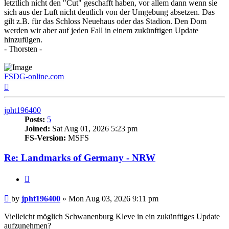
letztlich nicht den "Cut" geschafft haben, vor allem dann wenn sie
sich aus der Luft nicht deutlich von der Umgebung absetzen. Das
gilt z.B. für das Schloss Neuehaus oder das Stadion. Den Dom
werden wir aber auf jeden Fall in einem zukünftigen Update
hinzufügen.
- Thorsten -
FSDG-online.com
Top
jpht196400
Posts:
5
Joined:
Sat Aug 01, 2026 5:23 pm
FS-Version:
MSFS
Re: Landmarks of Germany - NRW
Quote
Post
by
jpht196400
»
Mon Aug 03, 2026 9:11 pm
Vielleicht möglich Schwanenburg Kleve in ein zukünftiges Update
aufzunehmen?