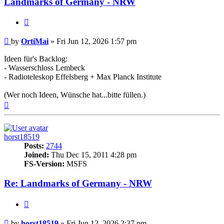
Landmarks of Germany - NRW
Quote
Post
by
OrtiMai
»
Fri Jun 12, 2026 1:57 pm
Ideen für's Backlog:
- Wasserschloss Lembeck
- Radioteleskop Effelsberg + Max Planck Institute
(Wer noch Ideen, Wünsche hat...bitte füllen.)
Top
horst18519
Posts:
2744
Joined:
Thu Dec 15, 2011 4:28 pm
FS-Version:
MSFS
Re: Landmarks of Germany - NRW
Quote
Post
by
horst18519
»
Fri Jun 12, 2026 2:37 pm