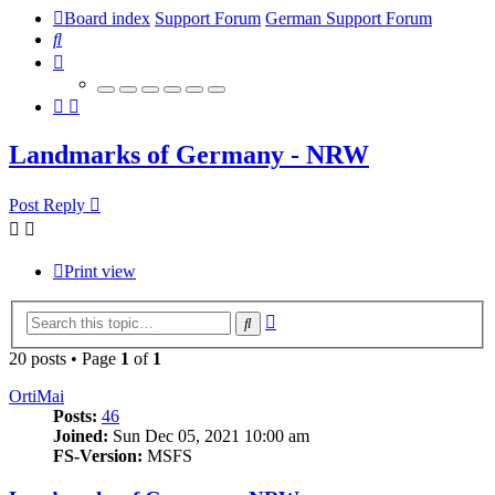
Board index
Support Forum
German Support Forum
Search
Landmarks of Germany - NRW
Post Reply
Print view
Advanced
Search
search
20 posts • Page
1
of
1
OrtiMai
Posts:
46
Joined:
Sun Dec 05, 2021 10:00 am
FS-Version:
MSFS