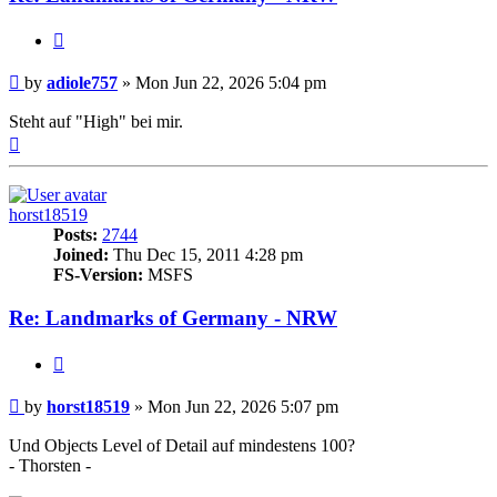
Quote
Post
by
adiole757
»
Mon Jun 22, 2026 5:04 pm
Steht auf "High" bei mir.
Top
horst18519
Posts:
2744
Joined:
Thu Dec 15, 2011 4:28 pm
FS-Version:
MSFS
Re: Landmarks of Germany - NRW
Quote
Post
by
horst18519
»
Mon Jun 22, 2026 5:07 pm
Und Objects Level of Detail auf mindestens 100?
- Thorsten -