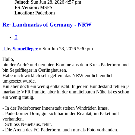
Joined:
Sun Jun 28, 2026 4:57 pm
FS-Version:
MSFS
Location:
Paderborn
Re: Landmarks of Germany - NRW
Quote
Post
by
Senneflieger
»
Sun Jun 28, 2026 5:30 pm
Hallo,
bin der André und neu hier. Komme aus dem Kreis Paderborn und
bin Segelflieger in Oerlinghausen.
Habe mich wirklich sehr gefreut das NRW endlich endlich
umgesetzt wurde.
Bin aber doch ein wenig enttäuscht. In jedem Bundesland fehlen ja
markante VFR Punkte, aber in der unmittelbaren Nähe ist es schon
ein wenig trauig.
- In der Paderborner Innenstadt stehen Windräder, krass.
- Paderborner Dom, gut sichtbar in der Realität, im Paket null
vorhanden.
- Schloss Neuehaus, fehlt.
- Die Arena des FC Paderborn, auch nur als Foto vorhanden.