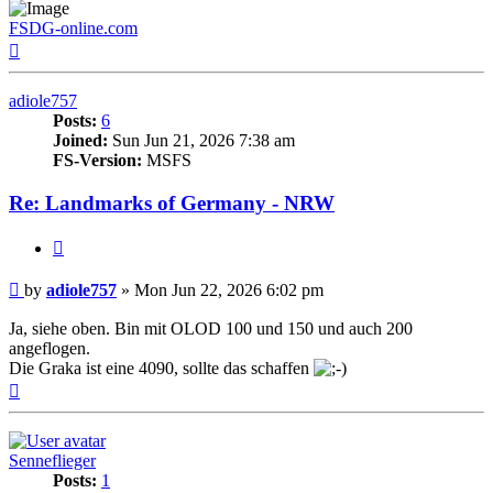
FSDG-online.com
Top
adiole757
Posts:
6
Joined:
Sun Jun 21, 2026 7:38 am
FS-Version:
MSFS
Re: Landmarks of Germany - NRW
Quote
Post
by
adiole757
»
Mon Jun 22, 2026 6:02 pm
Ja, siehe oben. Bin mit OLOD 100 und 150 und auch 200
angeflogen.
Die Graka ist eine 4090, sollte das schaffen
Top
Senneflieger
Posts:
1