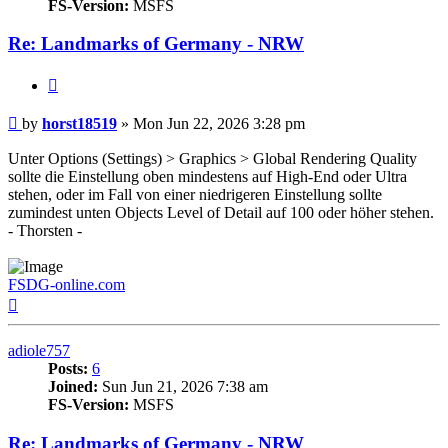
FS-Version:
MSFS
Re: Landmarks of Germany - NRW
Quote
Post
by
horst18519
»
Mon Jun 22, 2026 3:28 pm
Unter Options (Settings) > Graphics > Global Rendering Quality
sollte die Einstellung oben mindestens auf High-End oder Ultra
stehen, oder im Fall von einer niedrigeren Einstellung sollte
zumindest unten Objects Level of Detail auf 100 oder höher stehen.
- Thorsten -
FSDG-online.com
Top
adiole757
Posts:
6
Joined:
Sun Jun 21, 2026 7:38 am
FS-Version:
MSFS
Re: Landmarks of Germany - NRW