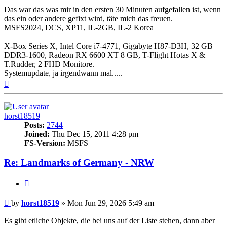
Das war das was mir in den ersten 30 Minuten aufgefallen ist, wenn
das ein oder andere gefixt wird, täte mich das freuen.
MSFS2024, DCS, XP11, IL-2GB, IL-2 Korea
X-Box Series X, Intel Core i7-4771, Gigabyte H87-D3H, 32 GB
DDR3-1600, Radeon RX 6600 XT 8 GB, T-Flight Hotas X &
T.Rudder, 2 FHD Monitore.
Systemupdate, ja irgendwann mal.....
Top
horst18519
Posts:
2744
Joined:
Thu Dec 15, 2011 4:28 pm
FS-Version:
MSFS
Re: Landmarks of Germany - NRW
Quote
Post
by
horst18519
»
Mon Jun 29, 2026 5:49 am
Es gibt etliche Objekte, die bei uns auf der Liste stehen, dann aber