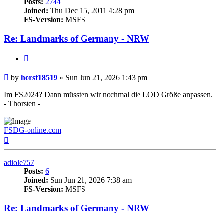
Posts:
2744
Joined:
Thu Dec 15, 2011 4:28 pm
FS-Version:
MSFS
Re: Landmarks of Germany - NRW
Quote
Post
by
horst18519
»
Sun Jun 21, 2026 1:43 pm
Im FS2024? Dann müssten wir nochmal die LOD Größe anpassen.
- Thorsten -
FSDG-online.com
Top
adiole757
Posts:
6
Joined:
Sun Jun 21, 2026 7:38 am
FS-Version:
MSFS
Re: Landmarks of Germany - NRW