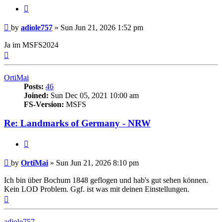
Quote
Post
by
adiole757
»
Sun Jun 21, 2026 1:52 pm
Ja im MSFS2024
Top
OrtiMai
Posts:
46
Joined:
Sun Dec 05, 2021 10:00 am
FS-Version:
MSFS
Re: Landmarks of Germany - NRW
Quote
Post
by
OrtiMai
»
Sun Jun 21, 2026 8:10 pm
Ich bin über Bochum 1848 geflogen und hab's gut sehen können.
Kein LOD Problem. Ggf. ist was mit deinen Einstellungen.
Top
adiole757