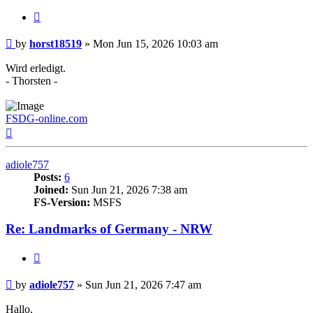
Quote
Post
by
horst18519
»
Mon Jun 15, 2026 10:03 am
Wird erledigt.
- Thorsten -
FSDG-online.com
Top
adiole757
Posts:
6
Joined:
Sun Jun 21, 2026 7:38 am
FS-Version:
MSFS
Re: Landmarks of Germany - NRW
Quote
Post
by
adiole757
»
Sun Jun 21, 2026 7:47 am
Hallo,