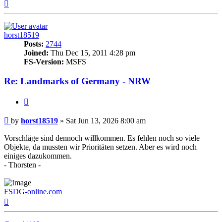
Top
horst18519
Posts:
2744
Joined:
Thu Dec 15, 2011 4:28 pm
FS-Version:
MSFS
Re: Landmarks of Germany - NRW
Quote
Post
by
horst18519
»
Sat Jun 13, 2026 8:00 am
Vorschläge sind dennoch willkommen. Es fehlen noch so viele
Objekte, da mussten wir Prioritäten setzen. Aber es wird noch
einiges dazukommen.
- Thorsten -
FSDG-online.com
Top