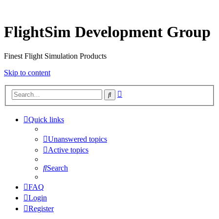
FlightSim Development Group
Finest Flight Simulation Products
Skip to content
Advanced
Search
search
Quick links
Unanswered topics
Active topics
Search
FAQ
Login
Register