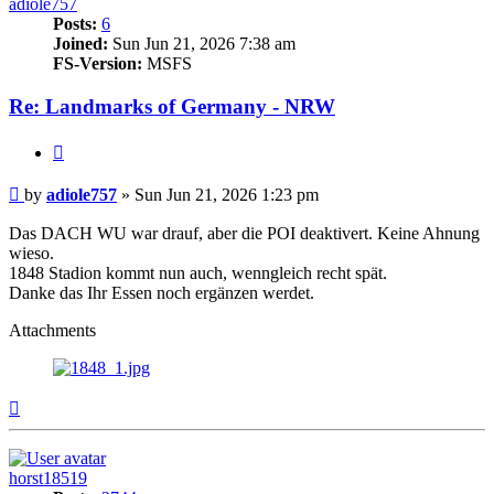
adiole757
Posts:
6
Joined:
Sun Jun 21, 2026 7:38 am
FS-Version:
MSFS
Re: Landmarks of Germany - NRW
Quote
Post
by
adiole757
»
Sun Jun 21, 2026 1:23 pm
Das DACH WU war drauf, aber die POI deaktivert. Keine Ahnung
wieso.
1848 Stadion kommt nun auch, wenngleich recht spät.
Danke das Ihr Essen noch ergänzen werdet.
Attachments
Top
horst18519