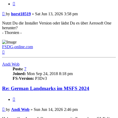
Quote
Post
by
horst18519
»
Sat Jun 13, 2026 3:58 pm
Nutzt Du die Installer Version oder lädst Du es über Aerosoft One
herunter?
- Thorsten -
FSDG-online.com
Top
Andi Wob
Posts:
7
Joined:
Mon Sep 24, 2018 8:18 pm
FS-Version:
P3Dv3
Re: German Landmarks im MSFS 2024
Quote
Post
by
Andi Wob
»
Sun Jun 14, 2026 2:46 pm