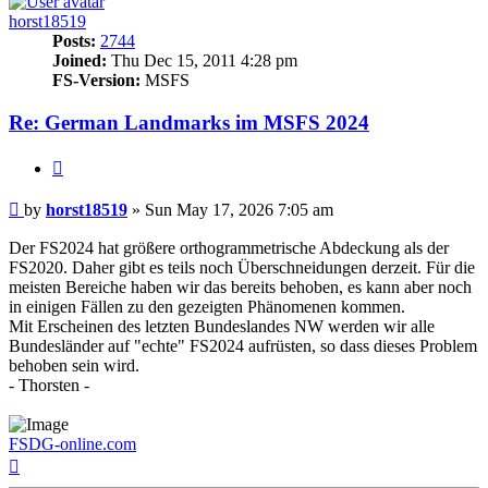
horst18519
Posts:
2744
Joined:
Thu Dec 15, 2011 4:28 pm
FS-Version:
MSFS
Re: German Landmarks im MSFS 2024
Quote
Post
by
horst18519
»
Sun May 17, 2026 7:05 am
Der FS2024 hat größere orthogrammetrische Abdeckung als der
FS2020. Daher gibt es teils noch Überschneidungen derzeit. Für die
meisten Bereiche haben wir das bereits behoben, es kann aber noch
in einigen Fällen zu den gezeigten Phänomenen kommen.
Mit Erscheinen des letzten Bundeslandes NW werden wir alle
Bundesländer auf "echte" FS2024 aufrüsten, so dass dieses Problem
behoben sein wird.
- Thorsten -
FSDG-online.com
Top