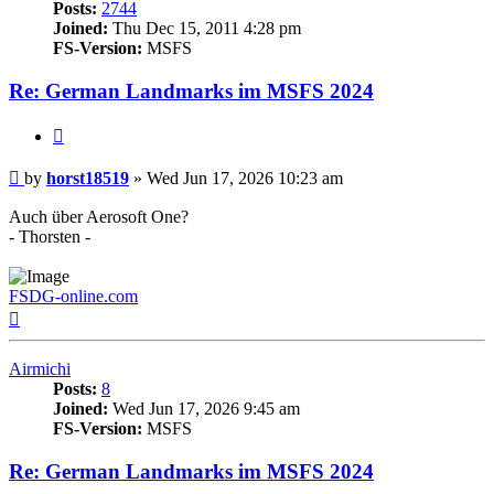
Posts:
2744
Joined:
Thu Dec 15, 2011 4:28 pm
FS-Version:
MSFS
Re: German Landmarks im MSFS 2024
Quote
Post
by
horst18519
»
Wed Jun 17, 2026 10:23 am
Auch über Aerosoft One?
- Thorsten -
FSDG-online.com
Top
Airmichi
Posts:
8
Joined:
Wed Jun 17, 2026 9:45 am
FS-Version:
MSFS
Re: German Landmarks im MSFS 2024