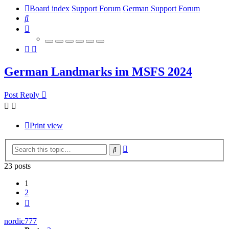
Board index
Support Forum
German Support Forum
Search
German Landmarks im MSFS 2024
Post Reply
Print view
Advanced
Search
search
23 posts
1
2
Next
nordic777