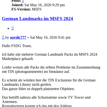
Posts:
2
Joined:
Sat May 16, 2026 9:29 pm
FS-Version:
MSFS
German Landmarks im MSFS 2024
Quote
Post
by
nordic777
»
Sat May 16, 2026 9:41 pm
Hallo FSDG Team,
ich habe mir mehrere German Landmark Packs im MSFS 2024
Marketplace gekauft.
Leider weisen alle Packs die selben Probleme im Zusammenhang
mit TIN (photogrammetrie) im Simulator auf.
Es scheint als würden hier die TIN Exclusions für die German
Landmarks Library nicht greifen.
Das ganze führt zu doppelt platzierten Objekten.
Das betrifft nahezu alle Schornsteine sowie TV Tower und
Antennen.
Reproduzieren konnte ich das mit den Addons