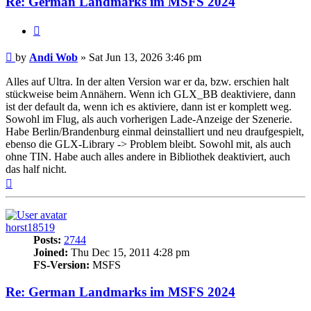
Re: German Landmarks im MSFS 2024
Quote
Post
by
Andi Wob
»
Sat Jun 13, 2026 3:46 pm
Alles auf Ultra. In der alten Version war er da, bzw. erschien halt
stückweise beim Annähern. Wenn ich GLX_BB deaktiviere, dann
ist der default da, wenn ich es aktiviere, dann ist er komplett weg.
Sowohl im Flug, als auch vorherigen Lade-Anzeige der Szenerie.
Habe Berlin/Brandenburg einmal deinstalliert und neu draufgespielt,
ebenso die GLX-Library -> Problem bleibt. Sowohl mit, als auch
ohne TIN. Habe auch alles andere in Bibliothek deaktiviert, auch
das half nicht.
Top
horst18519
Posts:
2744
Joined:
Thu Dec 15, 2011 4:28 pm
FS-Version:
MSFS
Re: German Landmarks im MSFS 2024