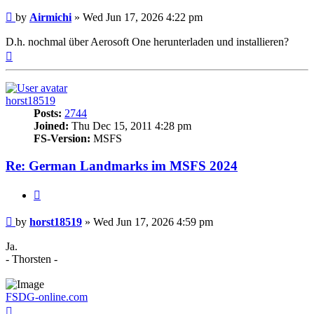
Post
by
Airmichi
»
Wed Jun 17, 2026 4:22 pm
D.h. nochmal über Aerosoft One herunterladen und installieren?
Top
horst18519
Posts:
2744
Joined:
Thu Dec 15, 2011 4:28 pm
FS-Version:
MSFS
Re: German Landmarks im MSFS 2024
Quote
Post
by
horst18519
»
Wed Jun 17, 2026 4:59 pm
Ja.
- Thorsten -
FSDG-online.com
Top