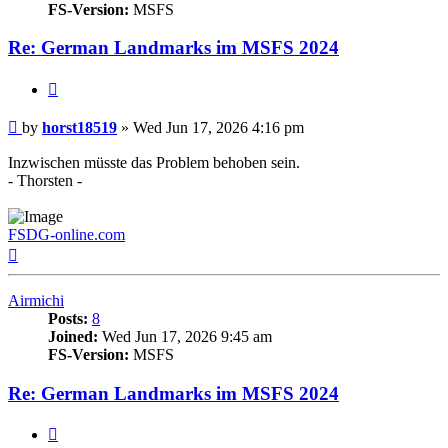
FS-Version:
MSFS
Re: German Landmarks im MSFS 2024
Quote
Post
by
horst18519
»
Wed Jun 17, 2026 4:16 pm
Inzwischen müsste das Problem behoben sein.
- Thorsten -
FSDG-online.com
Top
Airmichi
Posts:
8
Joined:
Wed Jun 17, 2026 9:45 am
FS-Version:
MSFS
Re: German Landmarks im MSFS 2024
Quote