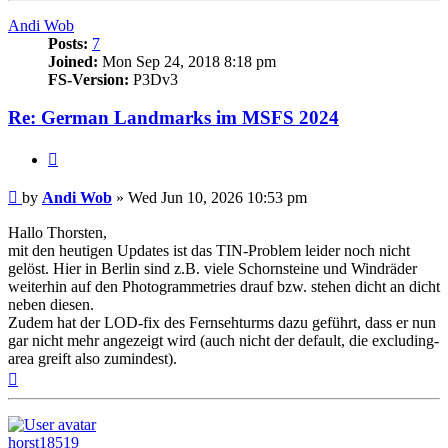
Andi Wob
Posts:
7
Joined:
Mon Sep 24, 2018 8:18 pm
FS-Version:
P3Dv3
Re: German Landmarks im MSFS 2024
Quote
Post
by
Andi Wob
»
Wed Jun 10, 2026 10:53 pm
Hallo Thorsten,
mit den heutigen Updates ist das TIN-Problem leider noch nicht
gelöst. Hier in Berlin sind z.B. viele Schornsteine und Windräder
weiterhin auf den Photogrammetries drauf bzw. stehen dicht an dicht
neben diesen.
Zudem hat der LOD-fix des Fernsehturms dazu geführt, dass er nun
gar nicht mehr angezeigt wird (auch nicht der default, die excluding-
area greift also zumindest).
Top
horst18519