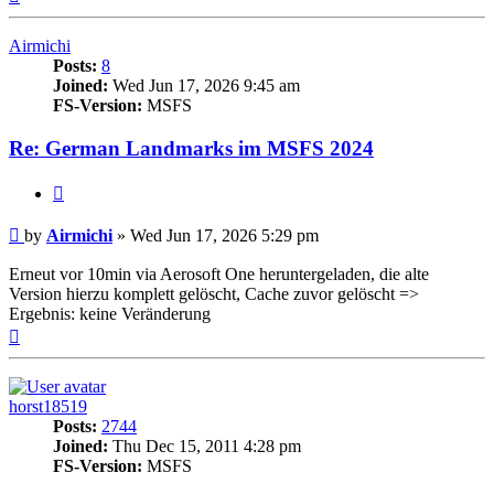
Airmichi
Posts:
8
Joined:
Wed Jun 17, 2026 9:45 am
FS-Version:
MSFS
Re: German Landmarks im MSFS 2024
Quote
Post
by
Airmichi
»
Wed Jun 17, 2026 5:29 pm
Erneut vor 10min via Aerosoft One heruntergeladen, die alte
Version hierzu komplett gelöscht, Cache zuvor gelöscht =>
Ergebnis: keine Veränderung
Top
horst18519
Posts:
2744
Joined:
Thu Dec 15, 2011 4:28 pm
FS-Version:
MSFS