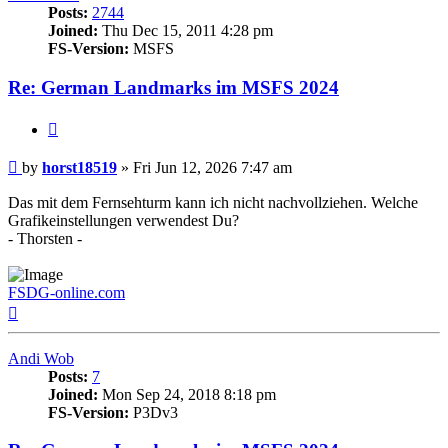
Posts:
2744
Joined:
Thu Dec 15, 2011 4:28 pm
FS-Version:
MSFS
Re: German Landmarks im MSFS 2024
Quote
Post
by
horst18519
»
Fri Jun 12, 2026 7:47 am
Das mit dem Fernsehturm kann ich nicht nachvollziehen. Welche
Grafikeinstellungen verwendest Du?
- Thorsten -
FSDG-online.com
Top
Andi Wob
Posts:
7
Joined:
Mon Sep 24, 2018 8:18 pm
FS-Version:
P3Dv3