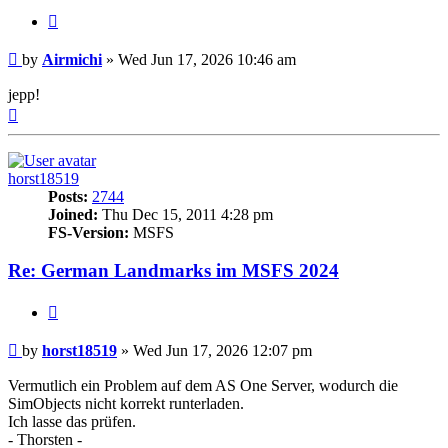
Quote
Post
by
Airmichi
»
Wed Jun 17, 2026 10:46 am
jepp!
Top
horst18519
Posts:
2744
Joined:
Thu Dec 15, 2011 4:28 pm
FS-Version:
MSFS
Re: German Landmarks im MSFS 2024
Quote
Post
by
horst18519
»
Wed Jun 17, 2026 12:07 pm
Vermutlich ein Problem auf dem AS One Server, wodurch die
SimObjects nicht korrekt runterladen.
Ich lasse das prüfen.
- Thorsten -