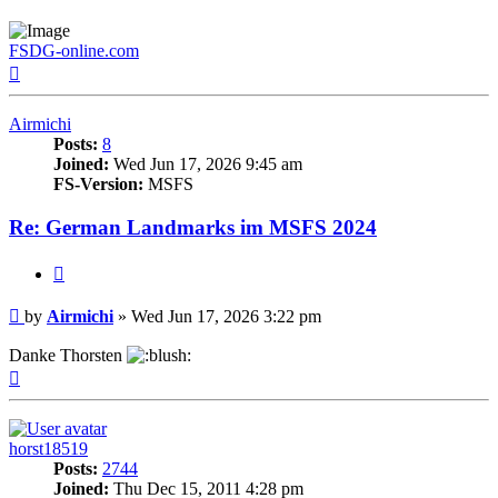
FSDG-online.com
Top
Airmichi
Posts:
8
Joined:
Wed Jun 17, 2026 9:45 am
FS-Version:
MSFS
Re: German Landmarks im MSFS 2024
Quote
Post
by
Airmichi
»
Wed Jun 17, 2026 3:22 pm
Danke Thorsten
Top
horst18519
Posts:
2744
Joined:
Thu Dec 15, 2011 4:28 pm