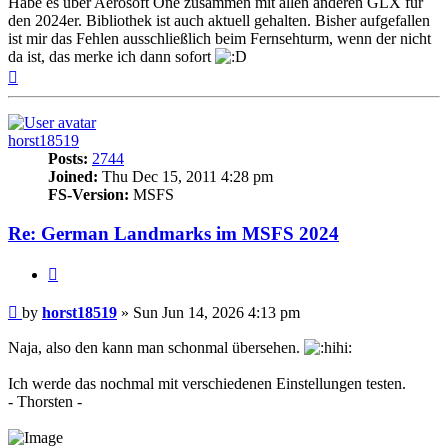
Habe es über Aerosoft One zusammen mit allen anderen GLX für
den 2024er. Bibliothek ist auch aktuell gehalten. Bisher aufgefallen
ist mir das Fehlen ausschließlich beim Fernsehturm, wenn der nicht
da ist, das merke ich dann sofort
Top
horst18519
Posts:
2744
Joined:
Thu Dec 15, 2011 4:28 pm
FS-Version:
MSFS
Re: German Landmarks im MSFS 2024
Quote
Post
by
horst18519
»
Sun Jun 14, 2026 4:13 pm
Naja, also den kann man schonmal übersehen.
Ich werde das nochmal mit verschiedenen Einstellungen testen.
- Thorsten -