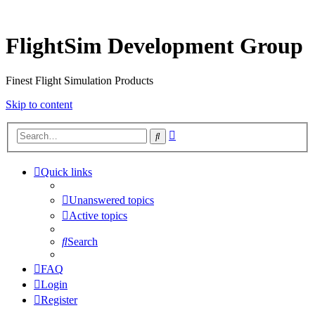
FlightSim Development Group
Finest Flight Simulation Products
Skip to content
Advanced
Search
search
Quick links
Unanswered topics
Active topics
Search
FAQ
Login
Register