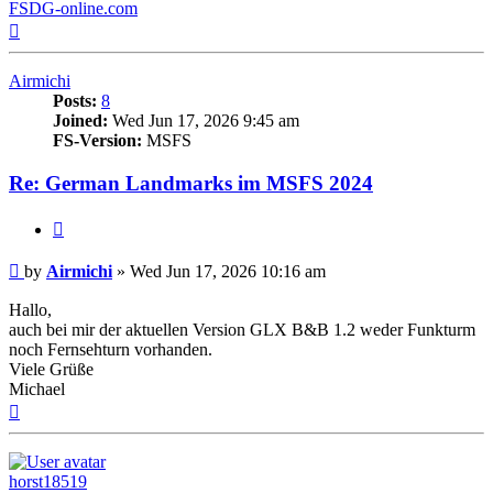
FSDG-online.com
Top
Airmichi
Posts:
8
Joined:
Wed Jun 17, 2026 9:45 am
FS-Version:
MSFS
Re: German Landmarks im MSFS 2024
Quote
Post
by
Airmichi
»
Wed Jun 17, 2026 10:16 am
Hallo,
auch bei mir der aktuellen Version GLX B&B 1.2 weder Funkturm
noch Fernsehturn vorhanden.
Viele Grüße
Michael
Top
horst18519