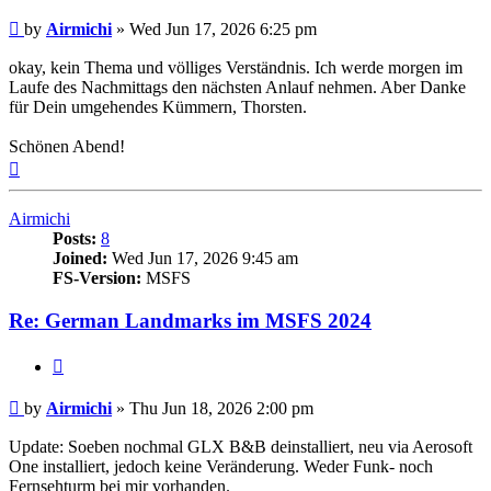
Post
by
Airmichi
»
Wed Jun 17, 2026 6:25 pm
okay, kein Thema und völliges Verständnis. Ich werde morgen im
Laufe des Nachmittags den nächsten Anlauf nehmen. Aber Danke
für Dein umgehendes Kümmern, Thorsten.
Schönen Abend!
Top
Airmichi
Posts:
8
Joined:
Wed Jun 17, 2026 9:45 am
FS-Version:
MSFS
Re: German Landmarks im MSFS 2024
Quote
Post
by
Airmichi
»
Thu Jun 18, 2026 2:00 pm
Update: Soeben nochmal GLX B&B deinstalliert, neu via Aerosoft
One installiert, jedoch keine Veränderung. Weder Funk- noch
Fernsehturm bei mir vorhanden.