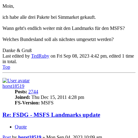
Moin,
ich habe alle drei Pakete bei Simmarket gekauft.
Wann geht's endlich weiter mit den Landmarks für den MSFS?
Welches Bundesland soll als nächstes umgesetzt werden?
Danke & Gruß
Last edited by
TedRuby
on Fri Sep 08, 2023 4:42 pm, edited 1 time
in total.
Top
horst18519
Posts:
2744
Joined:
Thu Dec 15, 2011 4:28 pm
FS-Version:
MSFS
Re: FSDG - MSFS Landmarks update
Quote
Post
by
horst18519
»
Mon Sep 04, 2023 10:09 am