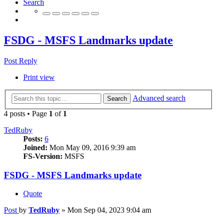
Search
FSDG - MSFS Landmarks update
Post Reply
Print view
Advanced search
Search
4 posts • Page
1
of
1
TedRuby
Posts:
6
Joined:
Mon May 09, 2016 9:39 am
FS-Version:
MSFS
FSDG - MSFS Landmarks update
Quote
Post
by
TedRuby
»
Mon Sep 04, 2023 9:04 am