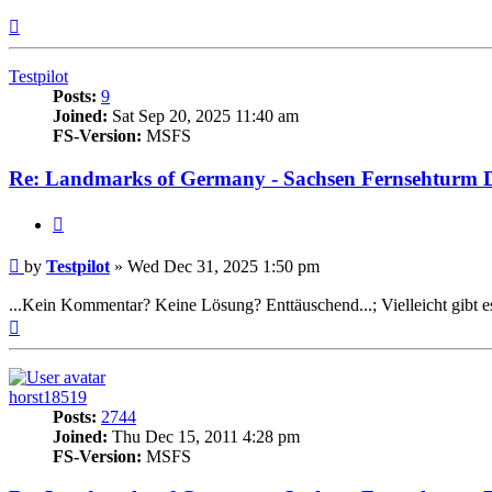
Top
Testpilot
Posts:
9
Joined:
Sat Sep 20, 2025 11:40 am
FS-Version:
MSFS
Re: Landmarks of Germany - Sachsen Fernsehturm D
Quote
Post
by
Testpilot
»
Wed Dec 31, 2025 1:50 pm
...Kein Kommentar? Keine Lösung? Enttäuschend...; Vielleicht gibt es
Top
horst18519
Posts:
2744
Joined:
Thu Dec 15, 2011 4:28 pm
FS-Version:
MSFS