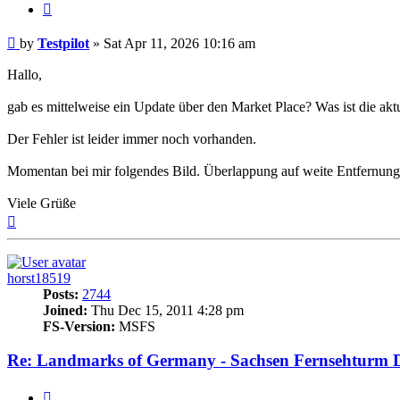
Quote
Post
by
Testpilot
»
Sat Apr 11, 2026 10:16 am
Hallo,
gab es mittelweise ein Update über den Market Place? Was ist die akt
Der Fehler ist leider immer noch vorhanden.
Momentan bei mir folgendes Bild. Überlappung auf weite Entfernung
Viele Grüße
Top
horst18519
Posts:
2744
Joined:
Thu Dec 15, 2011 4:28 pm
FS-Version:
MSFS
Re: Landmarks of Germany - Sachsen Fernsehturm D
Quote