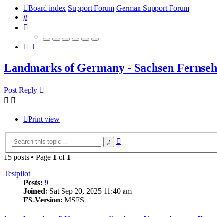
Board index
Support Forum
German Support Forum
Search
Landmarks of Germany - Sachsen Fernseh
Post Reply
Print view
Advanced
Search
search
15 posts • Page
1
of
1
Testpilot
Posts:
9
Joined:
Sat Sep 20, 2025 11:40 am
FS-Version:
MSFS