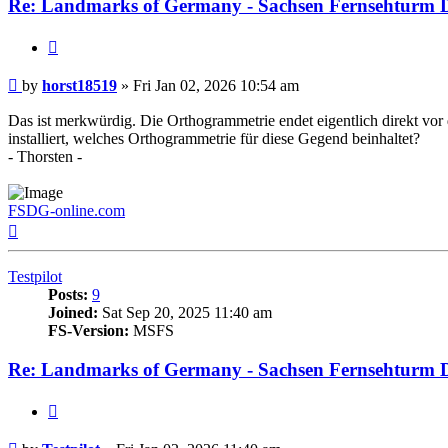
Re: Landmarks of Germany - Sachsen Fernsehturm D
Quote
Post
by
horst18519
»
Fri Jan 02, 2026 10:54 am
Das ist merkwürdig. Die Orthogrammetrie endet eigentlich direkt vo
installiert, welches Orthogrammetrie für diese Gegend beinhaltet?
- Thorsten -
FSDG-online.com
Top
Testpilot
Posts:
9
Joined:
Sat Sep 20, 2025 11:40 am
FS-Version:
MSFS
Re: Landmarks of Germany - Sachsen Fernsehturm D
Quote
Post