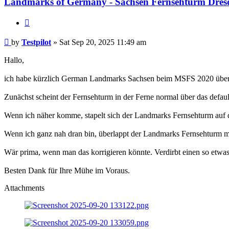
Landmarks of Germany - Sachsen Fernsehturm Dres
Quote
Post
by
Testpilot
»
Sat Sep 20, 2025 11:49 am
Hallo,
ich habe kürzlich German Landmarks Sachsen beim MSFS 2020 über de
Zunächst scheint der Fernsehturm in der Ferne normal über das defa
Wenn ich näher komme, stapelt sich der Landmarks Fernsehturm auf 
Wenn ich ganz nah dran bin, überlappt der Landmarks Fernsehturm m
Wär prima, wenn man das korrigieren könnte. Verdirbt einen so etwas 
Besten Dank für Ihre Mühe im Voraus.
Attachments