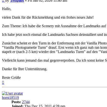
by
Testpilot
»
Fri Jan 02, 2026 11:40 am
Hallo,
vielen Dank für die Rückmeldung und ein frohes neues Jahr!
Zum Theme: Ich habe die Scenery mit Ausnahme der Landmarks auf abs
Ich habe jetzt noch einmal die Landmarks Sachsen deinstalliert und in
Zunächst scheint er den Turm in der Entfernung mit der Vanilla Pho
"Vanilla Photogrametie Turm" drauf. Erst wenn ich ganz nah ran kom
stapelt er (nach 2-5 km) wieder den "Landmarks Turm" auf den "Vanil
Vielleicht kann jemand das mal gegenverproben. Da ich sonst keine Scen
Danke für Ihre Unterstützung.
Beste Grüße
Top
horst18519
Posts:
2744
Joined:
Thu Dec 15, 2011 4:28 pm