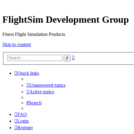
FlightSim Development Group
Finest Flight Simulation Products
Skip to content
Advanced
Search
search
Quick links
Unanswered topics
Active topics
Search
FAQ
Login
Register