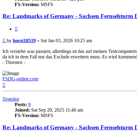
FS-Version:
MSFS
Re: Landmarks of Germany - Sachsen Fernsehturm D
Quote
Post
by
horst18519
»
Sat Jan 03, 2026 10:25 am
Ich verstehe was passiert, allerdings ist das auf meinen Testcompute
da ich in dem Fall nur das Exclude erweitern muss. Es wird kommen
- Thorsten -
FSDG-online.com
Top
Testpilot
Posts:
9
Joined:
Sat Sep 20, 2025 11:40 am
FS-Version:
MSFS
Re: Landmarks of Germany - Sachsen Fernsehturm D