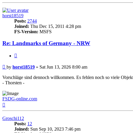
horst18519
Posts:
2744
Joined:
Thu Dec 15, 2011 4:28 pm
FS-Version:
MSFS
Re: Landmarks of Germany - NRW
Quote
Post
by
horst18519
»
Sat Jun 13, 2026 8:00 am
Vorschläge sind dennoch willkommen. Es fehlen noch so viele Objekt
- Thorsten -
FSDG-online.com
Top
Groschi112
Posts:
12
Joined:
Sun Sep 10, 2023 7:46 pm