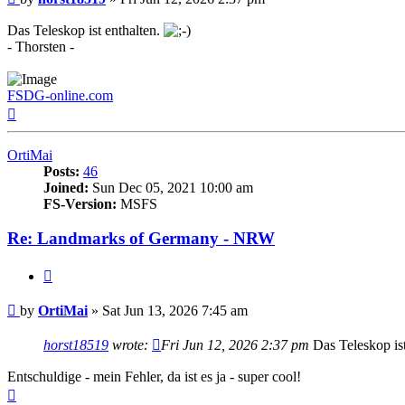
Das Teleskop ist enthalten.
- Thorsten -
FSDG-online.com
Top
OrtiMai
Posts:
46
Joined:
Sun Dec 05, 2021 10:00 am
FS-Version:
MSFS
Re: Landmarks of Germany - NRW
Quote
Post
by
OrtiMai
»
Sat Jun 13, 2026 7:45 am
horst18519
wrote:
Fri Jun 12, 2026 2:37 pm
Das Teleskop ist
Entschuldige - mein Fehler, da ist es ja - super cool!
Top