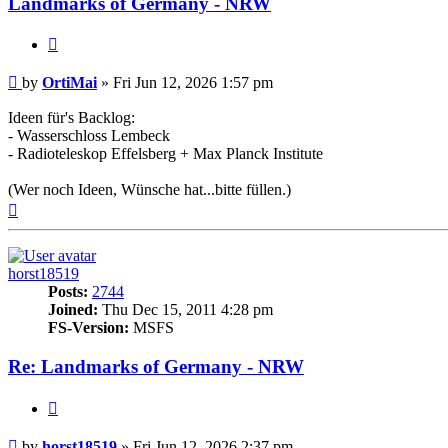
Landmarks of Germany - NRW
Quote
Post
by
OrtiMai
»
Fri Jun 12, 2026 1:57 pm
Ideen für's Backlog:
- Wasserschloss Lembeck
- Radioteleskop Effelsberg + Max Planck Institute
(Wer noch Ideen, Wünsche hat...bitte füllen.)
Top
horst18519
Posts:
2744
Joined:
Thu Dec 15, 2011 4:28 pm
FS-Version:
MSFS
Re: Landmarks of Germany - NRW
Quote
Post
by
horst18519
»
Fri Jun 12, 2026 2:37 pm