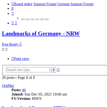
Board index
Support Forum
German Support Forum
Search
Landmarks of Germany - NRW
Post Reply
Print view
Advanced
Search
search
20 posts • Page
1
of
1
OrtiMai
Posts:
46
Joined:
Sun Dec 05, 2021 10:00 am
FS-Version:
MSFS